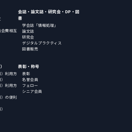
会誌・論文誌・研究会・DP・図
書
覧
学会誌「情報処理」
員会費相互
論文誌
研究会
デジタルプラクティス
図書販売
場）
表彰・称号
場）利用方
表彰
用）
名誉会員
場）利用方
フェロー
シニア会員
場）の便利
場）