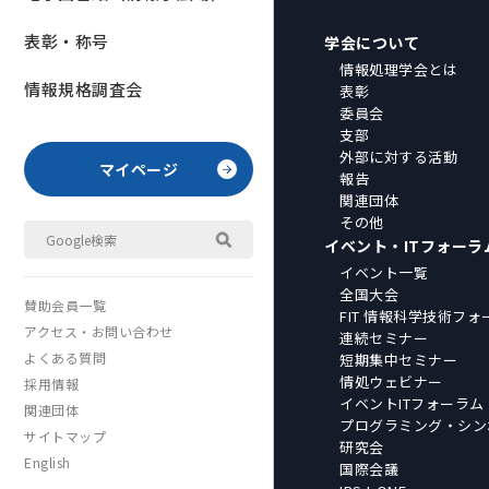
表彰・称号
学会について
情報処理学会とは
情報規格調査会
表彰
委員会
支部
外部に対する活動
マイページ
報告
関連団体
その他
イベント・ITフォーラ
イベント一覧
全国大会
賛助会員一覧
FIT 情報科学技術フォ
アクセス・お問い合わせ
連続セミナー
よくある質問
短期集中セミナー
情処ウェビナー
採用情報
イベントITフォーラム
関連団体
プログラミング・シン
サイトマップ
研究会
English
国際会議