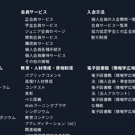
会員サービス
入会方法
正会員サービス
個人会員の入会費用一
学生会員サービス
会員サービス一覧表
ジュニア会員のページ
協力協定学会との正会
賛助会員サービス
割引制度
購読員サービス
個人会員各種手続き
個人会員優待サービス
その他の情報
ム
教育・人材育成・資格制度
電子図書館（情報学広
パブリックコメント
電子図書館（情報学広
高度IT人材育成
法（個人会員・準登録
ーラム
コンテスト
電子図書館（情報学広
表彰
法（法人アカウント）
ぺた語義
電子図書館（情報学広
Webラーニングプラザ
な機能
シンポジウム
電子図書館（情報学広
ポジウム
教育コンテンツ
アクレディテーション（AC）
関連組織