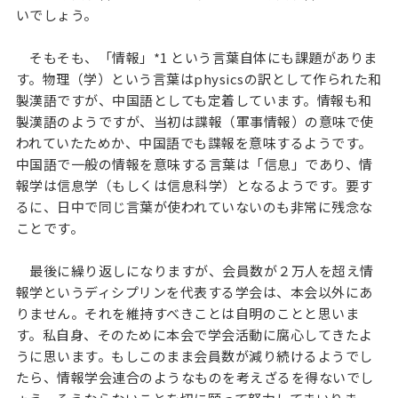
いでしょう。
そもそも、「情報」*1 という言葉自体にも課題がありま
す。物理（学）という言葉はphysicsの訳として作られた和
製漢語ですが、中国語としても定着しています。情報も和
製漢語のようですが、当初は諜報（軍事情報）の意味で使
われていたためか、中国語でも諜報を意味するようです。
中国語で一般の情報を意味する言葉は「信息」であり、情
報学は信息学（もしくは信息科学）となるようです。要す
るに、日中で同じ言葉が使われていないのも非常に残念な
ことです。
最後に繰り返しになりますが、会員数が２万人を超え情
報学というディシプリンを代表する学会は、本会以外にあ
りません。それを維持すべきことは自明のことと思いま
す。私自身、そのために本会で学会活動に腐心してきたよ
うに思います。もしこのまま会員数が減り続けるようでし
たら、情報学会連合のようなものを考えざるを得ないでし