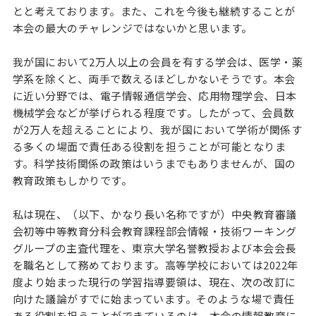
とと考えております。また、これを今後も継続することが
本会の最大のチャレンジではないかと思います。
我が国において2万人以上の会員を有する学会は、医学・薬
学系を除くと、両手で数えるほどしかないそうです。本会
に近い分野では、電子情報通信学会、応用物理学会、日本
機械学会などが挙げられる程度です。したがって、会員数
が2万人を超えることにより、我が国において学術が関係す
る多くの場面で責任ある役割を担うことが可能となりま
す。科学技術関係の政策はいうまでもありませんが、国の
教育政策もしかりです。
私は現在、（以下、かなり長い名称ですが）中央教育審議
会初等中等教育分科会教育課程部会情報・技術ワーキング
グループの主査代理を、東京大学名誉教授および本会会長
を職名として務めております。高等学校においては2022年
度より始まった現行の学習指導要領は、現在、次の改訂に
向けた議論がすでに始まっています。そのような場で責任
ある役割を担うことができているのは、本会の情報教育に