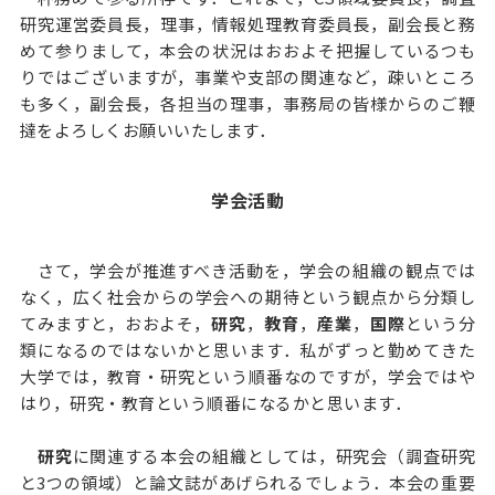
研究運営委員長，理事，情報処理教育委員長，副会長と務
めて参りまして，本会の状況はおおよそ把握しているつも
りではございますが，事業や支部の関連など，疎いところ
も多く，副会長，各担当の理事，事務局の皆様からのご鞭
撻をよろしくお願いいたします．
学会活動
さて，学会が推進すべき活動を，学会の組織の観点では
なく，広く社会からの学会への期待という観点から分類し
てみますと，おおよそ，
研究
，
教育
，
産業
，
国際
という分
類になるのではないかと思います．私がずっと勤めてきた
大学では，教育・研究という順番なのですが，学会ではや
はり，研究・教育という順番になるかと思います．
研究
に関連する本会の組織としては，研究会（調査研究
と3つの領域）と論文誌があげられるでしょう．本会の重要