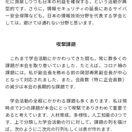
化に貢献しつつも日本の利益を確保する，という活動が典
型的です．さらに，情報セキュリティの延長にあるサイバ
ー安全保障なども，日本の情報技術分野を代表する学会と
しては，避けては通れない分野と思います．
喫緊課題
これまで学会活動にかかわってきた間も，常に数多くの
課題が本会を取り巻いていました．たとえば，コロナ禍の
課題には，私が副会長を務める前の岡部寿男副会長が中心
となって対応されました．また，会員数（特に正会員数）
の減少は本会の長期的な課題です．
学会活動の全般にかかわる課題も多くあります．私は現
時点で3つの課題が本会にとって喫緊でありきわめて重要で
あると考えています．人材育成，多様性，人工知能の3つで
す．上で分類した学会活動の行に対して，課題の列を描け
ば，次のように二次元の行列もしくは表が作れます．