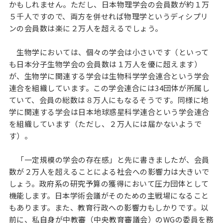
かもしれません。ただし、日本物理学会の会員数が約１万
５千人ですので、両方を併せれば物理学というディシプリ
ンの会員数は楽に２万人を超えるでしょう。
生物学においては、個々の学会は小さいです（といって
も日本分子生物学会の会員数は１万人を優に超えます）
が、生物学に関連する学会は生物科学学会連合という学会
連合を組織しています。この学会連合には34団体が所属し
ていて、会員の総数は８万人にもなるそうです。同様に地
学に関連する学会は日本地球惑星科学連合という学会連合
を組織しています（ただし、２万人には届かないようで
す）。
「一定規模の学会の存在感」と先に書きましたが、会員
数が２万人を超えることによる社会への影響力は大きいで
しょう。政府系の研究予算の獲得において圧力団体として
機能します。日本学術会議がそのための主戦場になること
もあります。また、教育行政への影響力もしかりです。以
前に、私自身が中教審（中央教育審議会）のWGの委員を務