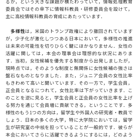
るか，という大きな課題が横たわっていて，情報処理教育
委員会ではその傘下に情報科教員・研修委員会を設けて，
主に高校情報科教員の育成にあたっています．
多様性
は，米国のトランプ政権により撤回されています
が，少子化が激化しつつある日本において，多様性の推進
は未来の可能性を切りひらく鍵にほかなりません．女性の
活躍に関しては，本会の理事会は理想的な状況にありま
す．当初，女性候補を優先する制度から出発しましたが，
現時点では，そのような制度と無関係に女性候補の強さは
盤石なものとなりました．また，ジュニア会員の女性比率
もきわめて高いと聞いています．その一方で，学生会員，
正会員となるにつれて，女性比率は下がっていきます．こ
のことを逆に見ると，学生会員と正会員の女性比率を上げ
る努力を通じて会員増に貢献できる，ということです．多
様性のもう1つの方向は，留学生や外国人の研究者・教員で
しょう．日本の多くの大学，特に大学院においては，留学
生が研究室の中核を担っていることが一般的です．彼らが
本会においてさらに活躍できるようにするには，どのよう