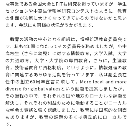
な事業である全国大会とFITも研究を担っていますが，学生
セッションや中高生情報学研究コンテストのように，教育
の側面が次第に大きくなってきているのではないかと思い
ます．会誌にも同様の状況がうかがえます．
教育
の活動の中心となる組織は，情報処理教育委員会で
す．私も4年間にわたってその委員長を務めましたが，小中
高校生（さらに幼児）に対する情報教育，大学入試，大学
の共通教育，大学・大学院の専門教育，さらに，生涯教
育，技術者教育と資格制度，というように，情報処理の教
育に関連するあらゆる活動を行っています．私は副会長在
任中の創立60周年宣言に際して，More local and more
diverse for global valuesという副題を提案しましたが，
その過程の中で，それぞれの国や地方のローカルな課題を
解決し，それぞれの利益のために活動することがローカル
な学会の責務と強く認識しました．教育には国際的な側面
もありますが，教育の課題の多くは典型的にローカルで
す．