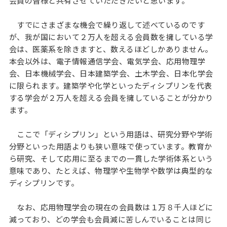
会員の皆様と共有させていただきたいと思います。
すでにさまざまな機会で繰り返して述べているのです
が、我が国において２万人を超える会員数を擁している学
会は、医薬系を除きますと、数えるほどしかありません。
本会以外は、電子情報通信学会、電気学会、応用物理学
会、日本機械学会、日本建築学会、土木学会、日本化学会
に限られます。建築学や化学といったディシプリンを代表
する学会が２万人を超える会員を擁していることが分かり
ます。
ここで「ディシプリン」という用語は、研究分野や学術
分野といった用語よりも狭い意味で使っています。教育か
ら研究、そして応用に至るまでの一貫した学術体系という
意味であり、たとえば、物理学や生物学や数学は典型的な
ディシプリンです。
なお、応用物理学会の現在の会員数は１万８千人ほどに
減っており、どの学会も会員減に苦しんでいることは同じ