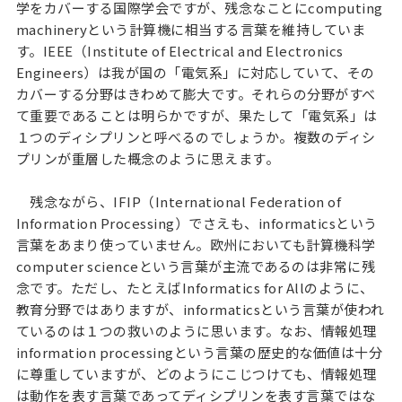
学をカバーする国際学会ですが、残念なことにcomputing
machineryという計算機に相当する言葉を維持していま
す。IEEE（Institute of Electrical and Electronics
Engineers）は我が国の「電気系」に対応していて、その
カバーする分野はきわめて膨大です。それらの分野がすべ
て重要であることは明らかですが、果たして「電気系」は
１つのディシプリンと呼べるのでしょうか。複数のディシ
プリンが重層した概念のように思えます。
残念ながら、IFIP（International Federation of
Information Processing）でさえも、informaticsという
言葉をあまり使っていません。欧州においても計算機科学
computer scienceという言葉が主流であるのは非常に残
念です。ただし、たとえばInformatics for Allのように、
教育分野ではありますが、informaticsという言葉が使われ
ているのは１つの救いのように思います。なお、情報処理
information processingという言葉の歴史的な価値は十分
に尊重していますが、どのようにこじつけても、情報処理
は動作を表す言葉であってディシプリンを表す言葉ではな