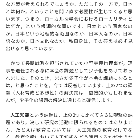
な方策が考えられるでしょうか．ただしその一方で，日本
とは何か，ということを問い直す必要性が生じてくると思
います．つまり，ローカルな学会におけるローカリティと
は何か，という根源的な問いです．日本という国家なの
か，日本という地理的な範囲なのか，日本人なのか，日本
語なのか，日本文化なのか．私自身は，その答えは必ず見
出せると思っています．
かつて長期戦略を担当されていた小野寺民也理事が，理
事を退任される際に本会の課題として少子化をあげておら
れました．そのとき，まさか少子化が本会の課題になると
は，と思ったことを，今では反省しています．上の2つの課
題（人材育成と多様性）の解決策は，間接的かもしれませ
んが，少子化の課題の解決に通じると確信します．
人工知能
という課題は，上の2つに比べてさらに喫緊の課
題であり，決して研究の活動に限られるものではありませ
ん．たとえば教育においては，人工知能の教育だけでな
く，教育全般において人工知能をどう活用するかが大きな