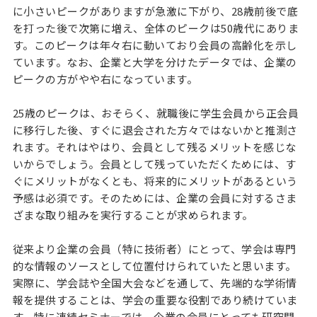
に小さいピークがありますが急激に下がり、28歳前後で底
を打った後で次第に増え、全体のピークは50歳代にありま
す。このピークは年々右に動いており会員の高齢化を示し
ています。なお、企業と大学を分けたデータでは、企業の
ピークの方がやや右になっています。
25歳のピークは、おそらく、就職後に学生会員から正会員
に移行した後、すぐに退会された方々ではないかと推測さ
れます。それはやはり、会員として残るメリットを感じな
いからでしょう。会員として残っていただくためには、す
ぐにメリットがなくとも、将来的にメリットがあるという
予感は必須です。そのためには、企業の会員に対するさま
ざまな取り組みを実行することが求められます。
従来より企業の会員（特に技術者）にとって、学会は専門
的な情報のソースとして位置付けられていたと思います。
実際に、学会誌や全国大会などを通して、先端的な学術情
報を提供することは、学会の重要な役割であり続けていま
す。特に連続セミナーでは、企業の会員にとっても研究開