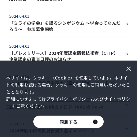
2024.04.01
「ミライの学会」を語るシンポジウム ～学会ってなんだ
ろう～ 参加募集開始
2024.04.01
［プレスリリース］2024年度認定情報技術者（CITP）
企業認定の審査日程のお知らせ
2024.04.01
本サイトは、クッキー（Cookie）を使用しています。本サイ
2024年度シニア会員申請のご案内（締切：7/31まで）
トの利用を続ける場合、クッキーの使用にご同意いただいたこ
ととなります。
詳細につきましては
プライバシーポリシー
および
サイトポリシ
2024.03.15
ー
をご覧ください。
会誌「情報処理」Webカタログ（Vol.65 No.4）
同意する
2024.03.13
2024年度小中高教員新規入会キャンペーン