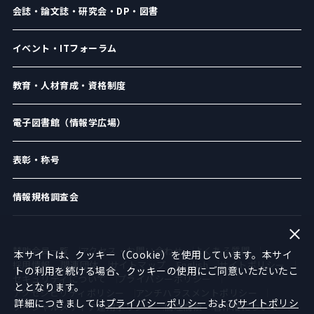
会誌・論文誌・研究会・DP・図書
イベント・ITフォーラム
教育・人材育成・資格制度
電子図書館（情報学広場）
表彰・称号
情報規格調査会
賛助会員一覧
アクセス・お問い合わせ
よくある質問
本サイトは、クッキー（Cookie）を使用しています。本サイ
採用情報
関連団体
サイトマップ
English
サイトポリシー
トの利用を続ける場合、クッキーの使用にご同意いただいたこ
セキュリティについて
プライバシーポリシー
ととなります。
アクセシビリティポリシー
アンチハラスメントポリシー
詳細につきましては
プライバシーポリシー
および
サイトポリシ
ソーシャルメディア運用ポリシー
倫理綱領
著作権について