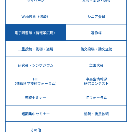
マイページ
入会・変更・退会
Web投票（選挙）
シニア会員
電子図書館（情報学広場）
著作権
二重投稿・剽窃・盗用
論文投稿・論文査読
研究会・シンポジウム
全国大会
FIT
中高生情報学
（情報科学技術フォーラム）
研究コンテスト
連続セミナー
ITフォーラム
短期集中セミナー
協賛・後援依頼
その他