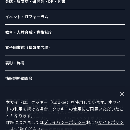
会誌・論文誌・研究会・DP・図書
イベント・ITフォーラム
教育・人材育成・資格制度
電子図書館（情報学広場）
表彰・称号
情報規格調査会
賛助会員一覧
アクセス・お問い合わせ
よくある質問
本サイトは、クッキー（Cookie）を使用しています。本サイ
採用情報
関連団体
サイトマップ
English
サイトポリシー
トの利用を続ける場合、クッキーの使用にご同意いただいたこ
セキュリティについて
プライバシーポリシー
ととなります。
アクセシビリティポリシー
アンチハラスメントポリシー
詳細につきましては
プライバシーポリシー
および
サイトポリシ
ソーシャルメディア運用ポリシー
倫理綱領
著作権について
ー
をご覧ください。
広告のお申し込み
安全保障貿易管理