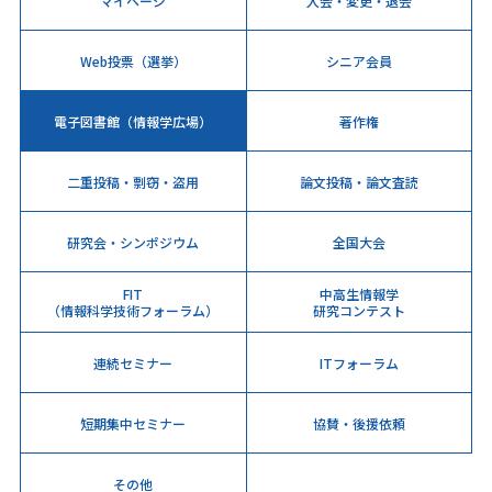
マイページ
入会・変更・退会
Web投票（選挙）
シニア会員
電子図書館（情報学広場）
著作権
二重投稿・剽窃・盗用
論文投稿・論文査読
研究会・シンポジウム
全国大会
FIT
中高生情報学
（情報科学技術フォーラム）
研究コンテスト
連続セミナー
ITフォーラム
短期集中セミナー
協賛・後援依頼
その他