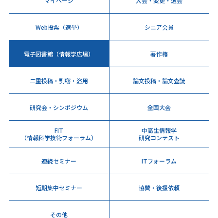
マイページ
入会・変更・退会
Web投票（選挙）
シニア会員
電子図書館（情報学広場）
著作権
二重投稿・剽窃・盗用
論文投稿・論文査読
研究会・シンポジウム
全国大会
FIT
中高生情報学
（情報科学技術フォーラム）
研究コンテスト
連続セミナー
ITフォーラム
短期集中セミナー
協賛・後援依頼
その他