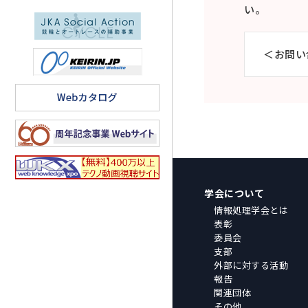
い。
＜お問い
学会について
情報処理学会とは
表彰
委員会
支部
外部に対する活動
報告
関連団体
その他