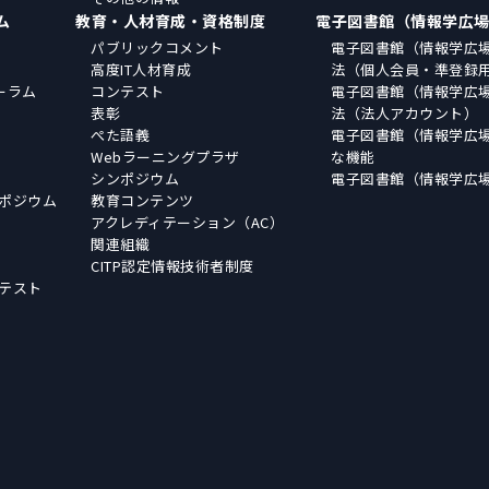
ム
教育・人材育成・資格制度
電子図書館（情報学広
パブリックコメント
電子図書館（情報学広
高度IT人材育成
法（個人会員・準登録
ーラム
コンテスト
電子図書館（情報学広
表彰
法（法人アカウント）
ぺた語義
電子図書館（情報学広
Webラーニングプラザ
な機能
シンポジウム
電子図書館（情報学広
ポジウム
教育コンテンツ
アクレディテーション（AC）
関連組織
CITP認定情報技術者制度
テスト