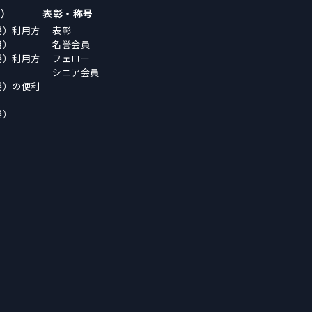
場）
表彰・称号
場）利用方
表彰
用）
名誉会員
場）利用方
フェロー
シニア会員
場）の便利
場）