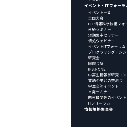
イベント・ITフォーラ
イベント一覧
全国大会
FIT 情報科学技術フォ
連続セミナー
短期集中セミナー
情処ウェビナー
イベントITフォーラム
プログラミング・シン
研究会
国際会議
IPSJ-ONE
中高生情報学研究コン
賛助企業との交流会
学生交流イベント
単発セミナー
関連機関等のイベント
ITフォーラム
情報規格調査会